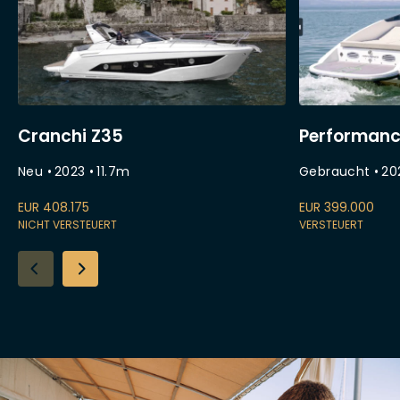
Cranchi Z35
Performanc
Neu
•
2023
•
11.7
m
Gebraucht
•
20
EUR
408.175
EUR
399.000
NICHT VERSTEUERT
VERSTEUERT